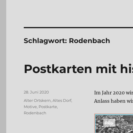
Schlagwort:
Rodenbach
Postkarten mit h
Veröffentlicht
28. Juni 2020
Im Jahr 2020 wi
am
Schlagwörter
Alter Ortskern
,
Altes Dorf
,
Anlass haben wir
Motive
,
Postkarte
,
Rodenbach