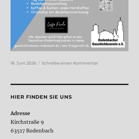
Veröffentlicht
zu
16. Juni 2026
Schreibe einen Kommentar
am
Oldtimertreffen
in
Rodenbach
HIER FINDEN SIE UNS
Adresse
Kirchstraße 9
63517 Rodenbach