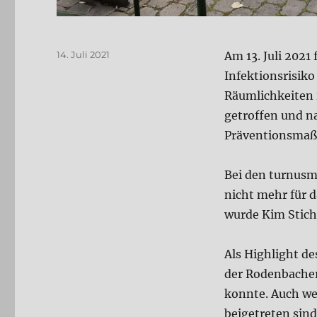
Veröffentlicht
14. Juli 2021
Am 13. Juli 202
am
Infektionsrisiko
Räumlichkeiten
getroffen und n
Präventionsmaß
Bei den turnusm
nicht mehr für d
wurde Kim Stich
Als Highlight d
der Rodenbacher 
konnte. Auch we
beigetreten sind