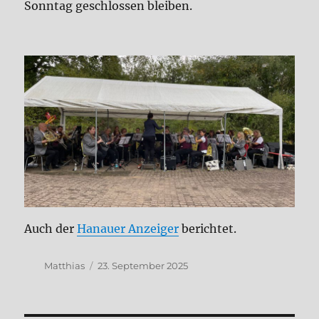
Sonntag geschlossen bleiben.
Auch der
Hanauer Anzeiger
berichtet.
Autor
Veröffentlicht
Matthias
23. September 2025
am