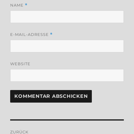
NAME
*
E-MAIL-ADRESSE
*
WEBSITE
Beitragsnavigation
ZURÜCK