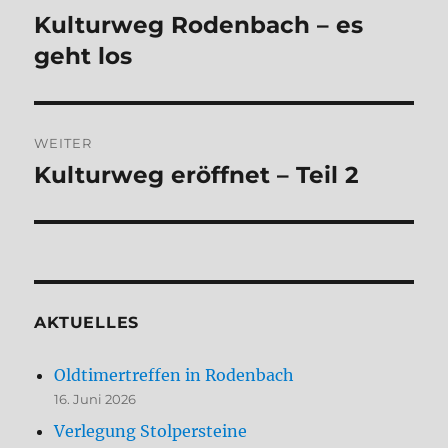
Kulturweg Rodenbach – es
Vorheriger
Beitrag:
geht los
WEITER
Kulturweg eröffnet – Teil 2
Nächster
Beitrag:
AKTUELLES
Oldtimertreffen in Rodenbach
16. Juni 2026
Verlegung Stolpersteine