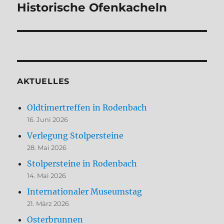
Historische Ofenkacheln
Nächster
Beitrag:
AKTUELLES
Oldtimertreffen in Rodenbach
16. Juni 2026
Verlegung Stolpersteine
28. Mai 2026
Stolpersteine in Rodenbach
14. Mai 2026
Internationaler Museumstag
21. März 2026
Osterbrunnen