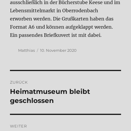
ausschließlich in der Bücherstube Keese und im
Lebensmittelmarkt in Oberrodenbach
erworben werden.
Die Grußkarten haben das
Format A6 und können aufgeklappt werden.
Ein passendes Briefkuvert ist mit dabei.
Autor
Veröffentlicht
Matthias
10. November 2020
am
Beitragsnavigation
ZURÜCK
Heimatmuseum bleibt
Vorheriger
Beitrag:
geschlossen
WEITER