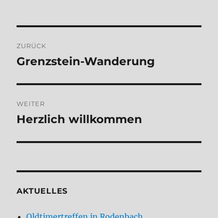
Beitragsnavigation
ZURÜCK
Grenzstein-Wanderung
Vorheriger
Beitrag:
WEITER
Herzlich willkommen
Nächster
Beitrag:
AKTUELLES
Oldtimertreffen in Rodenbach