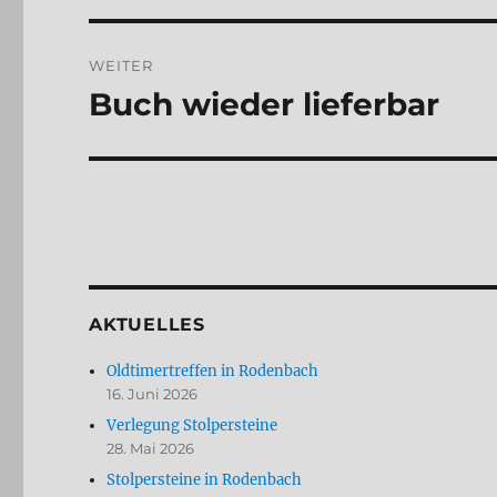
WEITER
Buch wieder lieferbar
Nächster
Beitrag:
AKTUELLES
Oldtimertreffen in Rodenbach
16. Juni 2026
Verlegung Stolpersteine
28. Mai 2026
Stolpersteine in Rodenbach